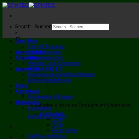
Zum
Inhalt
springen
Search - Suchen
×
Über Uns
Car Hifi Braunau
Wunschliste
Kontaktformular
Anmelden
Rücksendungen
Versand und Zahlungen
Warenkorb /
AGB
0,00
€
0
Bedingungen und Konditionen
Widerrufsbelehrung
Shop
Abverkauf
Restposten / B-Ware
Multimedia
Es befinden sich keine Produkte im Warenkorb.
Autoradios
Autoradios
Zurück zum Shop
1Din
2Din
Retro Style
CarPlay Interface