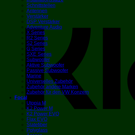
Schnittstellen
Antennen
Verstärker
DSP Verstärker
Adventure Audio
X Series
R2 Series
S2 Series
G Series
SXE Series
Subwoofer
Aktive Subwoofer
Passive Subwoofer
Marine
Universelles Zubehör
Zubehör andere Marken
Zubehör für den VW Konzern
Focal
Utopia M
K2 Power M
K2 Power EVO
Flax EVO
Slatefiber
Polyglass