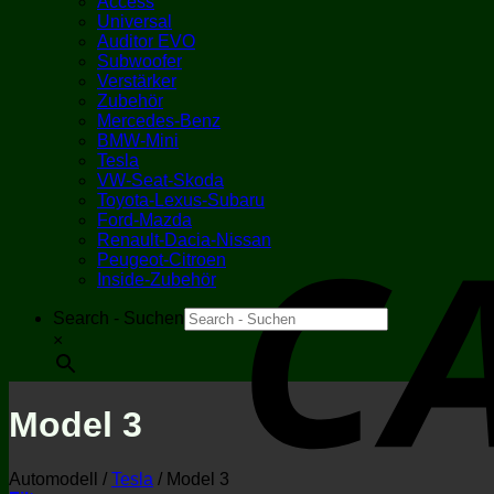
Access
Universal
Auditor EVO
Subwoofer
Verstärker
Zubehör
Mercedes-Benz
BMW-Mini
Tesla
VW-Seat-Skoda
Toyota-Lexus-Subaru
Ford-Mazda
Renault-Dacia-Nissan
Peugeot-Citroen
Inside-Zubehör
Search - Suchen
×
Model 3
Automodell
/
Tesla
/
Model 3