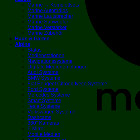
Marine → Komplettsets
Marine Autoradios
Marine Lautsprecher
Marine Subwoofer
Marine Verstärker
Marine Zubehör
Haus & Garten
Alpine
Status
Medienstationen
Navigationssysteme
Digitale Medienempfänger
Audi Systeme
BMW Systeme
Fiat Peugeot Citroen Iveco Systeme
Ford Systeme
Mercedes Systeme
Smart Systeme
Tesla Systeme
Volkswagen Systeme
Dashcams
360° Kameras
E Mirror
Mobile Medien
Installationssätze