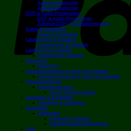
Aufbaulautsprecher
Aufbaulautsprecher
DSP & Audio Prozessoren
DSP & Audio Prozessoren
Zubehör DSP / Soundprozessoren
Kabel & Installation
Kabel & Installation
Lautsprecher-Ersatzteile
Lautsprecher-Ersatzteile
Lautsprecher-Zubehör
Lautsprecher-Zubehör
Dämmung
Dämmung
Signalprozessoren & High-Low-Adapter
Signalprozessoren & High-Low-Adapter
Stromversorgung
Stromversorgung
Power-Kondensatoren
Verstärker & Endstufen
Verstärker & Endstufen
Subwoofer
Subwoofer
Subwoofer-Zubehör
Zubehör Subwoofergehäuse
Sets