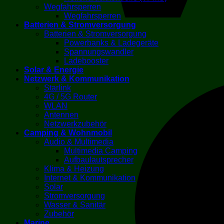
Wegfahrsperren
Wegfahrsperren
Batterien & Stromversorgung
Batterien & Stromversorgung
Powerbanks & Ladegeräte
Spannungswandler
Ladebooster
Solar & Energie
Netzwerk & Kommunikation
Starlink
4G / 5G Router
WLAN
Antennen
Netzwerkzubehör
Camping & Wohnmobil
Audio & Multimedia
Multimedia Camping
Aufbaulautsprecher
Klima & Heizung
Internet & Kommunikation
Solar
Stromversorgung
Wasser & Sanitär
Zubehör
Marine