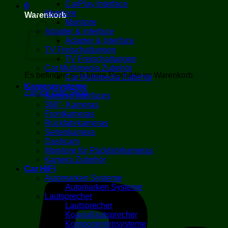
CarPlay Interface
0
Monitore
Warenkorb
Monitore
Adapter & Interface
Adapter & Interface
TV Freischaltungen
TV Freischaltungen
Car Multimedia Zubehör
Es befinden sich keine Produkte im Warenkorb.
Car Multimedia Zubehör
Kamerasysteme
Zurück zum Shop
Kamera Interfaces
360°- Kameras
Frontkameras
Rückfahrkameras
Seitenkamera
Dashcam
Monitore für Rückfahrkameras
Kamera Zubehör
Car HiFi
Automarken Systeme
Automarken Systeme
Lautsprecher
Lautsprecher
Koaxiallautsprecher
Komponentensysteme