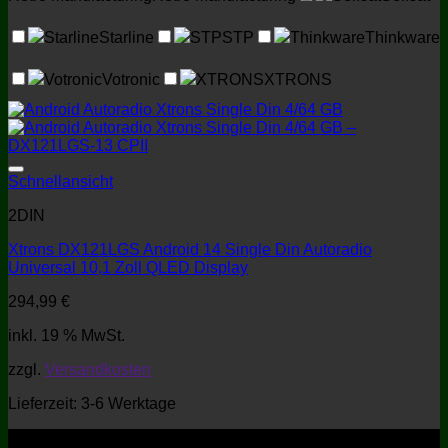
Starline
Starline
STP
STP
Thinkware
Thinkware
Votronic
Votronic
XTRONS
XTRONS
Schnellansicht
2DIN
Xtrons DX121LGS Android 14 Single Din Autoradio
Universal 10,1 Zoll QLED Display
294,99
€
inkl. 19 % MwSt.
zzgl.
Versandkosten
Lieferzeit:
3-6 Werktage