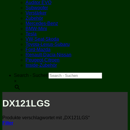
Auditor EVO
Subwoofer
Verstärker
Zubehör
Mercedes-Benz
BMW-Mini
Tesla
VW-Seat-Skoda
Toyota-Lexus-Subaru
Ford-Mazda
Renault-Dacia-Nissan
Peugeot-Citroen
Inside-Zubehör
Search - Suchen
×
DX121LGS
Produkte verschlagwortet mit „DX121LGS“
Filter