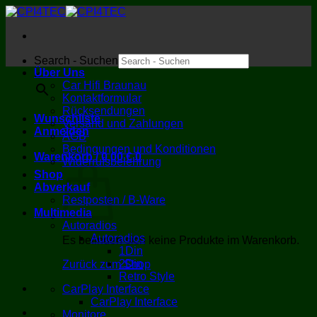
Zum
Inhalt
springen
Search - Suchen
Über Uns
×
Car Hifi Braunau
Kontaktformular
Rücksendungen
Wunschliste
Versand und Zahlungen
Anmelden
AGB
Bedingungen und Konditionen
Warenkorb /
0,00
€
0
Widerrufsbelehrung
Shop
Abverkauf
Restposten / B-Ware
Multimedia
Autoradios
Autoradios
Es befinden sich keine Produkte im Warenkorb.
1Din
2Din
Zurück zum Shop
Retro Style
CarPlay Interface
CarPlay Interface
Monitore