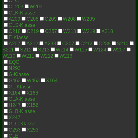
CLC
CL203
W203
CLK-Klasse
A209
C208
C209
W208
W209
CLS-Klasse
C218
C219
C257
W218
W219
X218
E-Klasse
A207
A212
A238
C207
C212
C238
S210
S211
S212
S213
W114
W115
W124
W207
W210
W211
W212
W213
EQC
N293
G-Klasse
G463
W463
X164
GL-Klasse
X164
X166
GLA-Klasse
H247
X156
GLB-Klasse
X247
GLC-Klasse
C253
X253
GLE