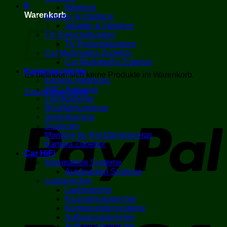
0
Monitore
Warenkorb
Adapter & Interface
Adapter & Interface
TV Freischaltungen
TV Freischaltungen
Car Multimedia Zubehör
Car Multimedia Zubehör
Kamerasysteme
Es befinden sich keine Produkte im Warenkorb.
Kamera Interfaces
360°- Kameras
Zurück zum Shop
Frontkameras
Rückfahrkameras
P
Seitenkamera
Dashcam
Monitore für Rückfahrkameras
Kamera Zubehör
Car HiFi
Automarken Systeme
Automarken Systeme
Lautsprecher
Lautsprecher
Koaxiallautsprecher
Komponentensysteme
V
Aufbaulautsprecher
Aufbaulautsprecher