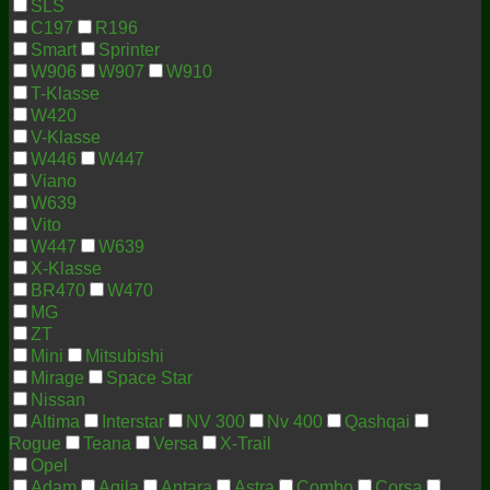
SLS
C197
R196
Smart
Sprinter
W906
W907
W910
T-Klasse
W420
V-Klasse
W446
W447
Viano
W639
Vito
W447
W639
X-Klasse
BR470
W470
MG
ZT
Mini
Mitsubishi
Mirage
Space Star
Nissan
Altima
Interstar
NV 300
Nv 400
Qashqai
Rogue
Teana
Versa
X-Trail
Opel
Adam
Agila
Antara
Astra
Combo
Corsa