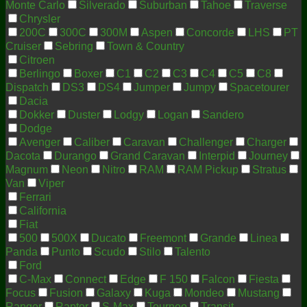
Monte Carlo
Silverado
Suburban
Tahoe
Traverse
Chrysler
200C
300C
300M
Aspen
Concorde
LHS
PT
Cruiser
Sebring
Town & Country
Citroen
Berlingo
Boxer
C1
C2
C3
C4
C5
C8
Dispatch
DS3
DS4
Jumper
Jumpy
Spacetourer
Dacia
Dokker
Duster
Lodgy
Logan
Sandero
Dodge
Avenger
Caliber
Caravan
Challenger
Charger
Dacota
Durango
Grand Caravan
Interpid
Journey
Magnum
Neon
Nitro
RAM
RAM Pickup
Stratus
Van
Viper
Ferrari
California
Fiat
500
500X
Ducato
Freemont
Grande
Linea
Panda
Punto
Scudo
Stilo
Talento
Ford
C-Max
Connect
Edge
F 150
Falcon
Fiesta
Focus
Fusion
Galaxy
Kuga
Mondeo
Mustang
Ranger
Raptor
S-Max
Tourneo
Transit