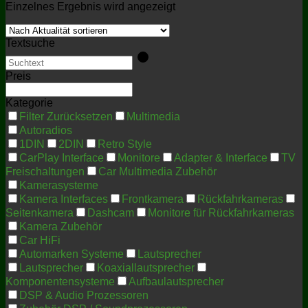
Einzelnes Ergebnis wird angezeigt
Textsuche
Preis
Kategorie
Filter Zurücksetzen
Multimedia
Autoradios
1DIN
2DIN
Retro Style
CarPlay Interface
Monitore
Adapter & Interface
TV
Freischaltungen
Car Multimedia Zubehör
Kamerasysteme
Kamera Interfaces
Frontkamera
Rückfahrkameras
Seitenkamera
Dashcam
Monitore für Rückfahrkameras
Kamera Zubehör
Car HiFi
Automarken Systeme
Lautsprecher
Lautsprecher
Koaxiallautsprecher
Komponentensysteme
Aufbaulautsprecher
DSP & Audio Prozessoren