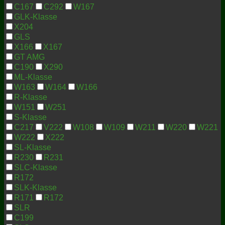
C167
C292
W167
GLK-Klasse
X204
GLS
X166
X167
GT AMG
C190
X290
ML-Klasse
W163
W164
W166
R-Klasse
W151
W251
S-Klasse
C217
V222
W108
W109
W211
W220
W221
W222
X222
SL-Klasse
R230
R231
SLC-Klasse
R172
SLK-Klasse
R171
R172
SLR
C199