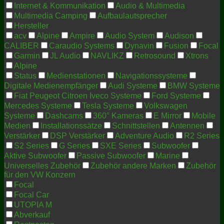
Internet & Kommunikation
Audio & Multimedia
Multimedia Camping
Aufbaulautsprecher
Hersteller
acv
Alpine
Ampire
Audio System
Audison
CALIBER
Caraudio Systems
Dynavin
Fusion
Focal
Garmin
JL Audio
NAVLIKZ
Retrosound
Xtrons
Alpine
Status
Medienstationen
Navigationssysteme
Digitale Medienempfänger
Audi Systeme
BMW Systeme
Fiat Peugeot Citroen Iveco Systeme
Ford Systeme
Mercedes Systeme
Tesla Systeme
Volkswagen
Systeme
Dashcams
360° Kameras
E Mirror
Mobile
Medien
Installationssätze
Schnittstellen
Antennen
Verstärker
DSP Verstärker
Adventure Audio
R2 Series
S2 Series
G Series
SXE Series
Subwoofer
Aktive Subwoofer
Passive Subwoofer
Marine
Universelles Zubehör
Zubehör andere Marken
Zubehör
für den VW Konzern
Focal
Focal Car
UTOPIA M
Abverkauf