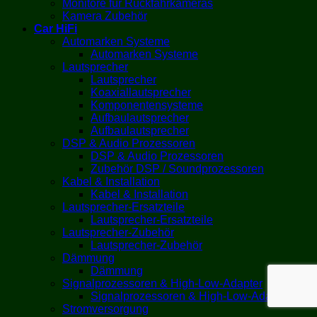
Monitore für Rückfahrkameras
Kamera Zubehör
Car HiFi
Automarken Systeme
Automarken Systeme
Lautsprecher
Lautsprecher
Koaxiallautsprecher
Komponentensysteme
Aufbaulautsprecher
Aufbaulautsprecher
DSP & Audio Prozessoren
DSP & Audio Prozessoren
Zubehör DSP / Soundprozessoren
Kabel & Installation
Kabel & Installation
Lautsprecher-Ersatzteile
Lautsprecher-Ersatzteile
Lautsprecher-Zubehör
Lautsprecher-Zubehör
Dämmung
Dämmung
Signalprozessoren & High-Low-Adapter
Signalprozessoren & High-Low-Adapter
Stromversorgung