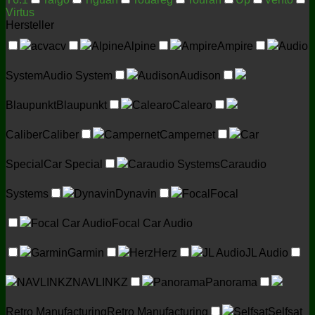
Virtus
Hersteller
acv
acv
Alpine
Alpine
Ampire
Ampire
Audio
System
Audio System
Audison
Audison
Blaupunkt
Blaupunkt
Calearo
Calearo
Caliber
Caliber
Campernet
Campernet
Car
Special
Car Special
Caraudio Systems
Caraudio
Systems
Dynavin
Dynavin
Focal
Focal
Focal Car Audio
Focal Car Audio
Garmin
Garmin
Herz
Herz
JL Audio
JL Audio
NAVLINKZ
NAVLINKZ
Panorama
Panorama
Retro Manufacturing
Retro Manufacturing
Selfsat
Selfsat