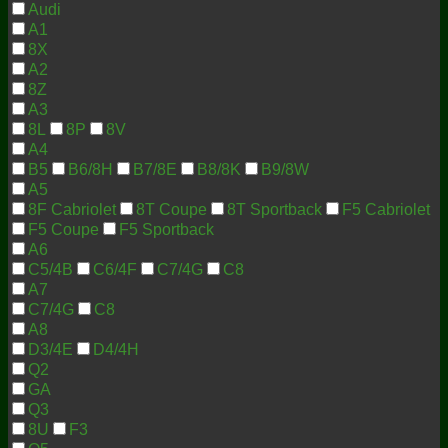
Audi
A1
8X
A2
8Z
A3
8L
8P
8V
A4
B5
B6/8H
B7/8E
B8/8K
B9/8W
A5
8F Cabriolet
8T Coupe
8T Sportback
F5 Cabriolet
F5 Coupe
F5 Sportback
A6
C5/4B
C6/4F
C7/4G
C8
A7
C7/4G
C8
A8
D3/4E
D4/4H
Q2
GA
Q3
8U
F3