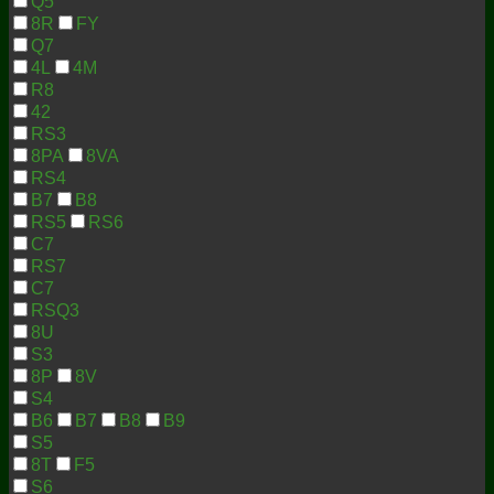
Q5
8R
FY
Q7
4L
4M
R8
42
RS3
8PA
8VA
RS4
B7
B8
RS5
RS6
C7
RS7
C7
RSQ3
8U
S3
8P
8V
S4
B6
B7
B8
B9
S5
8T
F5
S6