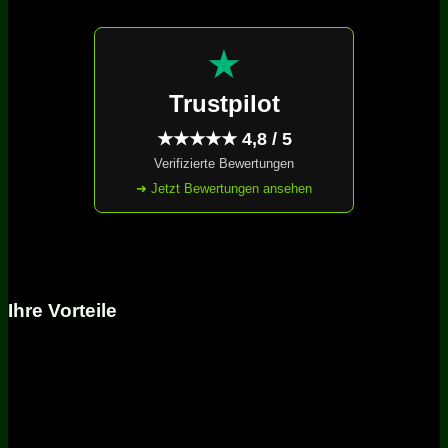
★
Trustpilot
★★★★★ 4,8 / 5
Verifizierte Bewertungen
➜ Jetzt Bewertungen ansehen
Ihre Vorteile
Kompetente Beratung
Telefonische Hotline
Schneller Versand
Umfassender Service
Versandkostenfrei ab 99€ innerhalb Deutschland und
Österreich