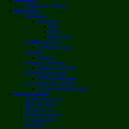
Abverkauf
Restposten / B-Ware
Multimedia
Autoradios
Autoradios
1Din
2Din
Retro Style
CarPlay Interface
CarPlay Interface
Monitore
Monitore
Adapter & Interface
Adapter & Interface
TV Freischaltungen
TV Freischaltungen
Car Multimedia Zubehör
Car Multimedia Zubehör
Kamerasysteme
Kamera Interfaces
360°- Kameras
Frontkameras
Rückfahrkameras
Seitenkamera
Dashcam