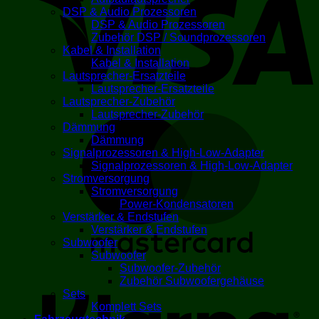
DSP & Audio Prozessoren
DSP & Audio Prozessoren
Zubehör DSP / Soundprozessoren
Kabel & Installation
Kabel & Installation
Lautsprecher-Ersatzteile
Lautsprecher-Ersatzteile
Lautsprecher-Zubehör
Lautsprecher-Zubehör
M
Dämmung
Dämmung
Signalprozessoren & High-Low-Adapter
Signalprozessoren & High-Low-Adapter
Stromversorgung
Stromversorgung
Power-Kondensatoren
Verstärker & Endstufen
Verstärker & Endstufen
Subwoofer
Subwoofer
K
Subwoofer-Zubehör
Zubehör Subwoofergehäuse
Sets
Komplett Sets