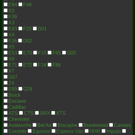
E84
F48
X2
F39
X3
E83
F25
G01
X4
F26
G02
X5
E53
E70
F15
F85
G05
X6
E71
E72
F16
F86
X7
G07
Z4
E89
G29
Buick
Enclave
Cadillac
ATS
CTS
SRX
XTS
Chevrolet
Avalanche
Bel Air
Biscayne
Brookwood
Camaro
Corvette
Equinox
Express Van
HHR
Impala