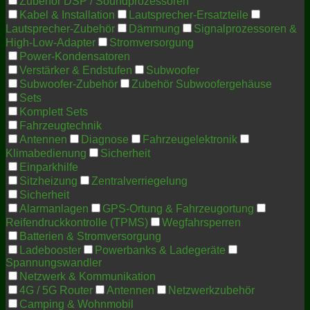
Zubehör DSP / Soundprozessoren
Kabel & Installation
Lautsprecher-Ersatzteile
Lautsprecher-Zubehör
Dämmung
Signalprozessoren &
High-Low-Adapter
Stromversorgung
Power-Kondensatoren
Verstärker & Endstufen
Subwoofer
Subwoofer-Zubehör
Zubehör Subwoofergehäuse
Sets
Komplett Sets
Fahrzeugtechnik
Antennen
Diagnose
Fahrzeugelektronik
Klimabedienung
Sicherheit
Einparkhilfe
Sitzheizung
Zentralverriegelung
Sicherheit
Alarmanlagen
GPS-Ortung & Fahrzeugortung
Reifendruckkontrolle (TPMS)
Wegfahrsperren
Batterien & Stromversorgung
Ladebooster
Powerbanks & Ladegeräte
Spannungswandler
Netzwerk & Kommunikation
4G / 5G Router
Antennen
Netzwerkzubehör
Camping & Wohnmobil