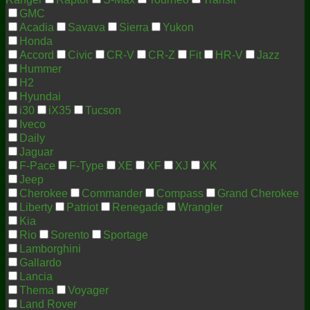
GMC
Acadia
Savava
Sierra
Yukon
Honda
Accord
Civic
CR-V
CR-Z
Fit
HR-V
Jazz
Hummer
H2
Hyundai
i30
iX35
Tucson
Iveco
Daily
Jaguar
F-Pace
F-Type
XE
XF
XJ
XK
Jeep
Cherokee
Commander
Compass
Grand Cherokee
Liberty
Patriot
Renegade
Wrangler
Kia
Rio
Sorento
Sportage
Lamborghini
Gallardo
Lancia
Thema
Voyager
Land Rover