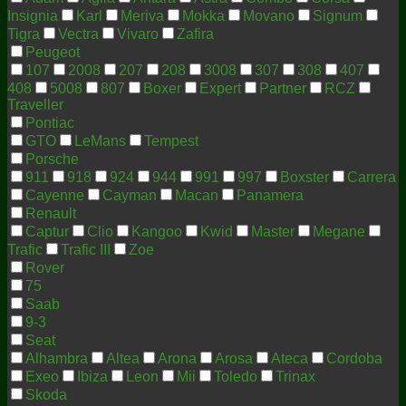
Insignia
Karl
Meriva
Mokka
Movano
Signum
Tigra
Vectra
Vivaro
Zafira
Peugeot
107
2008
207
208
3008
307
308
407
408
5008
807
Boxer
Expert
Partner
RCZ
Traveller
Pontiac
GTO
LeMans
Tempest
Porsche
911
918
924
944
991
997
Boxster
Carrera
Cayenne
Cayman
Macan
Panamera
Renault
Captur
Clio
Kangoo
Kwid
Master
Megane
Trafic
Trafic III
Zoe
Rover
75
Saab
9-3
Seat
Alhambra
Altea
Arona
Arosa
Ateca
Cordoba
Exeo
Ibiza
Leon
Mii
Toledo
Trinax
Skoda