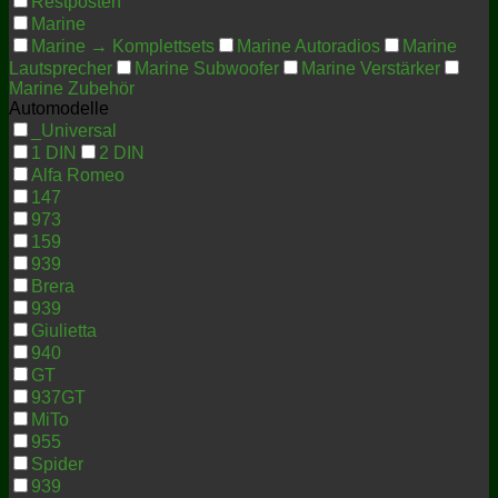
Restposten
Marine
Marine → Komplettsets
Marine Autoradios
Marine
Lautsprecher
Marine Subwoofer
Marine Verstärker
Marine Zubehör
Automodelle
_Universal
1 DIN
2 DIN
Alfa Romeo
147
973
159
939
Brera
939
Giulietta
940
GT
937GT
MiTo
955
Spider
939