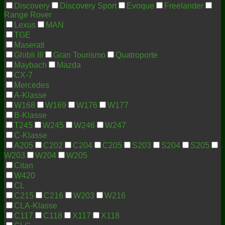
Discovery
Discovery Sport
Evoque
Freelander
Range Rover
Lexus
MAN
TGE
Maserati
Ghibli III
Gran Tourismo
Quatroporte
Maybach
Mazda
CX-7
Mercedes
A-Klasse
W168
W169
W176
W177
B-Klasse
T245
W245
W246
W247
C-Klasse
A205
C202
C204
C205
S203
S204
S205
W203
W204
W205
Citan
W420
CL
C215
C216
W203
W216
CLA-Klasse
C117
C118
X117
X118