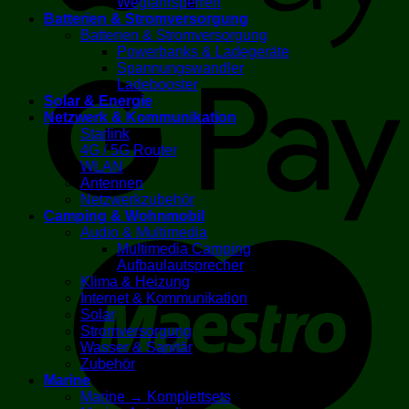
Wegfahrsperren
Batterien & Stromversorgung
Batterien & Stromversorgung
Powerbanks & Ladegeräte
G
Spannungswandler
Ladebooster
Solar & Energie
Netzwerk & Kommunikation
Starlink
4G / 5G Router
WLAN
Antennen
Netzwerkzubehör
Camping & Wohnmobil
Audio & Multimedia
M
Multimedia Camping
Aufbaulautsprecher
Klima & Heizung
Internet & Kommunikation
Solar
Stromversorgung
Wasser & Sanitär
Zubehör
Marine
Marine → Komplettsets