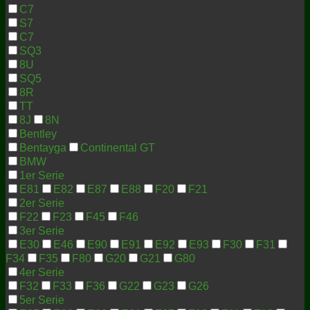
C7
S7
C7
SQ3
8U
SQ5
8R
TT
8J
8N
Bentley
Bentayga
Continental GT
BMW
1er Serie
E81
E82
E87
E88
F20
F21
2er Serie
F22
F23
F45
F46
3er Serie
E30
E46
E90
E91
E92
E93
F30
F31
F34
F35
F80
G20
G21
G80
4er Serie
F32
F33
F36
G22
G23
G26
5er Serie