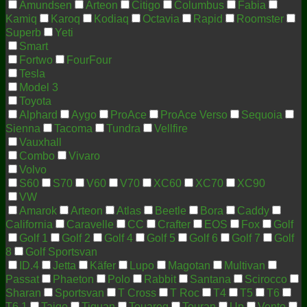
Amundsen
Arteon
Citigo
Columbus
Fabia
Kamiq
Karoq
Kodiaq
Octavia
Rapid
Roomster
Superb
Yeti
Smart
Fortwo
FourFour
Tesla
Model 3
Toyota
Alphard
Aygo
ProAce
ProAce Verso
Sequoia
Sienna
Tacoma
Tundra
Vellfire
Vauxhall
Combo
Vivaro
Volvo
S60
S70
V60
V70
XC60
XC70
XC90
VW
Amarok
Arteon
Atlas
Beetle
Bora
Caddy
California
Caravelle
CC
Crafter
EOS
Fox
Golf
Golf 1
Golf 2
Golf 4
Golf 5
Golf 6
Golf 7
Golf
8
Golf Sportsvan
ID.4
Jetta
Käfer
Lupo
Magotan
Multivan
Passat
Phaeton
Polo
Rabbit
Santana
Scirocco
Sharan
Sportsvan
T Cross
T Roc
T4
T5
T6
T6.1
Taigo
Tiguan
Touareg
Touran
Up
Vento