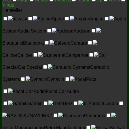
Virtus
Hersteller
acv
acv
Alpine
Alpine
Ampire
Ampire
Audio
System
Audio System
Audison
Audison
Blaupunkt
Blaupunkt
Calearo
Calearo
Caliber
Caliber
Campernet
Campernet
Car
Special
Car Special
Caraudio Systems
Caraudio
Systems
Dynavin
Dynavin
Focal
Focal
Focal Car Audio
Focal Car Audio
Garmin
Garmin
Herz
Herz
JL Audio
JL Audio
NAVLINKZ
NAVLINKZ
Panorama
Panorama
Retro Manufacturing
Retro Manufacturing
Selfsat
Selfsat