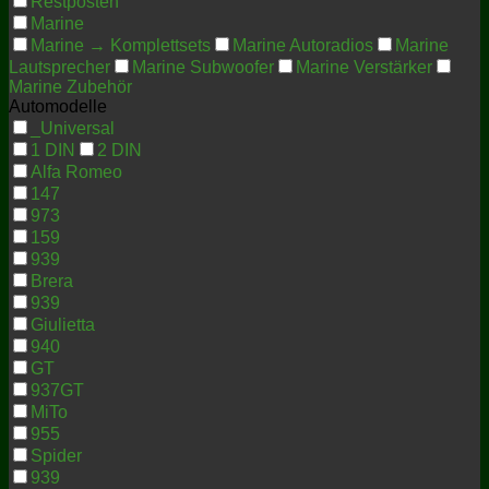
Restposten
Marine
Marine → Komplettsets
Marine Autoradios
Marine
Lautsprecher
Marine Subwoofer
Marine Verstärker
Marine Zubehör
Automodelle
_Universal
1 DIN
2 DIN
Alfa Romeo
147
973
159
939
Brera
939
Giulietta
940
GT
937GT
MiTo
955
Spider
939