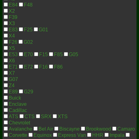
E84
F48
X2
F39
X3
E83
F25
G01
X4
F26
G02
X5
E53
E70
F15
F85
G05
X6
E71
E72
F16
F86
X7
G07
Z4
E89
G29
Buick
Enclave
Cadillac
ATS
CTS
SRX
XTS
Chevrolet
Avalanche
Bel Air
Biscayne
Brookwood
Camaro
Corvette
Equinox
Express Van
HHR
Impala