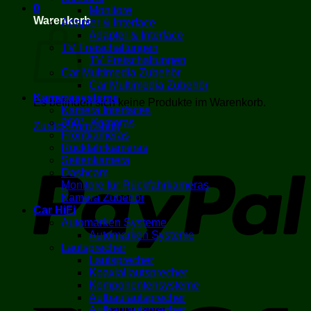
0
Monitore
Warenkorb
Adapter & Interface
Adapter & Interface
TV Freischaltungen
TV Freischaltungen
Car Multimedia Zubehör
Car Multimedia Zubehör
Kamerasysteme
Es befinden sich keine Produkte im Warenkorb.
Kamera Interfaces
360°- Kameras
Zurück zum Shop
Frontkameras
Rückfahrkameras
P
Seitenkamera
Dashcam
Monitore für Rückfahrkameras
Kamera Zubehör
Car HiFi
Automarken Systeme
Automarken Systeme
Lautsprecher
Lautsprecher
Koaxiallautsprecher
Komponentensysteme
V
Aufbaulautsprecher
Aufbaulautsprecher