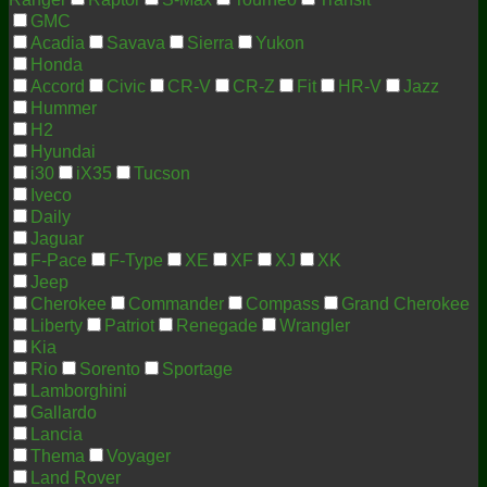
GMC
Acadia
Savava
Sierra
Yukon
Honda
Accord
Civic
CR-V
CR-Z
Fit
HR-V
Jazz
Hummer
H2
Hyundai
i30
iX35
Tucson
Iveco
Daily
Jaguar
F-Pace
F-Type
XE
XF
XJ
XK
Jeep
Cherokee
Commander
Compass
Grand Cherokee
Liberty
Patriot
Renegade
Wrangler
Kia
Rio
Sorento
Sportage
Lamborghini
Gallardo
Lancia
Thema
Voyager
Land Rover