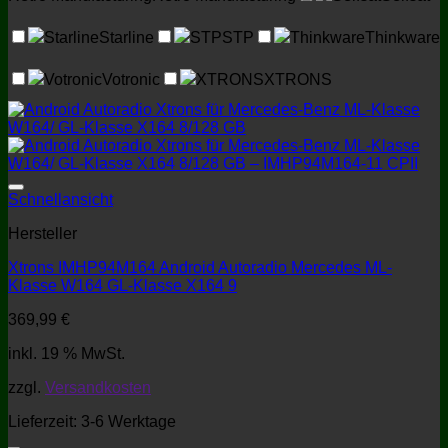
Starline
Starline
STP
STP
Thinkware
Thinkware
Votronic
Votronic
XTRONS
XTRONS
Schnellansicht
Hersteller
Xtrons IMHP94M164 Android Autoradio Mercedes ML-
Klasse W164 GL-Klasse X164 9
369,99
€
inkl. 19 % MwSt.
zzgl.
Versandkosten
Lieferzeit:
3-6 Werktage