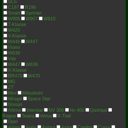
SLS
C197
R196
Smart
Sprinter
W906
W907
W910
T-Klasse
W420
V-Klasse
W446
W447
Viano
W639
Vito
W447
W639
X-Klasse
BR470
W470
MG
ZT
Mini
Mitsubishi
Mirage
Space Star
Nissan
Altima
Interstar
NV 300
Nv 400
Qashqai
Rogue
Teana
Versa
X-Trail
Opel
Adam
Agila
Antara
Astra
Combo
Corsa