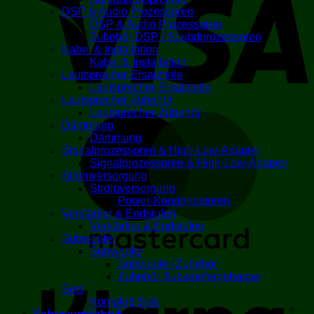
DSP & Audio Prozessoren
DSP & Audio Prozessoren
Zubehör DSP / Soundprozessoren
Kabel & Installation
Kabel & Installation
Lautsprecher-Ersatzteile
Lautsprecher-Ersatzteile
Lautsprecher-Zubehör
Lautsprecher-Zubehör
M
Dämmung
Dämmung
Signalprozessoren & High-Low-Adapter
Signalprozessoren & High-Low-Adapter
Stromversorgung
Stromversorgung
Power-Kondensatoren
Verstärker & Endstufen
Verstärker & Endstufen
Subwoofer
Subwoofer
K
Subwoofer-Zubehör
Zubehör Subwoofergehäuse
Sets
Komplett Sets