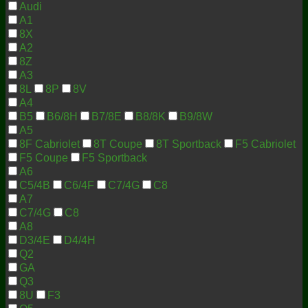
Audi
A1
8X
A2
8Z
A3
8L
8P
8V
A4
B5
B6/8H
B7/8E
B8/8K
B9/8W
A5
8F Cabriolet
8T Coupe
8T Sportback
F5 Cabriolet
F5 Coupe
F5 Sportback
A6
C5/4B
C6/4F
C7/4G
C8
A7
C7/4G
C8
A8
D3/4E
D4/4H
Q2
GA
Q3
8U
F3