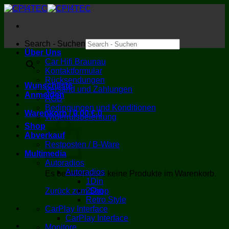
Zum
Inhalt
springen
Search - Suchen
Über Uns
×
Car Hifi Braunau
Kontaktformular
Rücksendungen
Wunschliste
Versand und Zahlungen
Anmelden
AGB
Bedingungen und Konditionen
Warenkorb /
0,00
€
0
Widerrufsbelehrung
Shop
Abverkauf
Restposten / B-Ware
Multimedia
Autoradios
Autoradios
Es befinden sich keine Produkte im Warenkorb.
1Din
2Din
Zurück zum Shop
Retro Style
CarPlay Interface
CarPlay Interface
Monitore