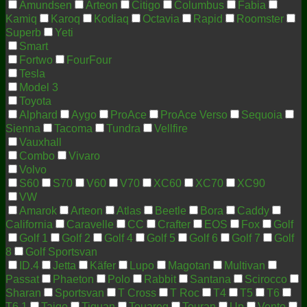
Amundsen
Arteon
Citigo
Columbus
Fabia
Kamiq
Karoq
Kodiaq
Octavia
Rapid
Roomster
Superb
Yeti
Smart
Fortwo
FourFour
Tesla
Model 3
Toyota
Alphard
Aygo
ProAce
ProAce Verso
Sequoia
Sienna
Tacoma
Tundra
Vellfire
Vauxhall
Combo
Vivaro
Volvo
S60
S70
V60
V70
XC60
XC70
XC90
VW
Amarok
Arteon
Atlas
Beetle
Bora
Caddy
California
Caravelle
CC
Crafter
EOS
Fox
Golf
Golf 1
Golf 2
Golf 4
Golf 5
Golf 6
Golf 7
Golf
8
Golf Sportsvan
ID.4
Jetta
Käfer
Lupo
Magotan
Multivan
Passat
Phaeton
Polo
Rabbit
Santana
Scirocco
Sharan
Sportsvan
T Cross
T Roc
T4
T5
T6
T6.1
Taigo
Tiguan
Touareg
Touran
Up
Vento