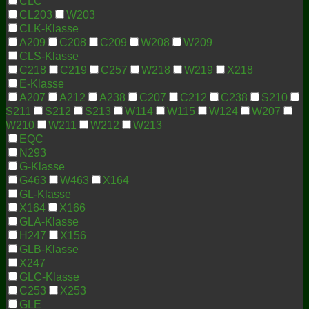
CLC
CL203
W203
CLK-Klasse
A209
C208
C209
W208
W209
CLS-Klasse
C218
C219
C257
W218
W219
X218
E-Klasse
A207
A212
A238
C207
C212
C238
S210
S211
S212
S213
W114
W115
W124
W207
W210
W211
W212
W213
EQC
N293
G-Klasse
G463
W463
X164
GL-Klasse
X164
X166
GLA-Klasse
H247
X156
GLB-Klasse
X247
GLC-Klasse
C253
X253
GLE