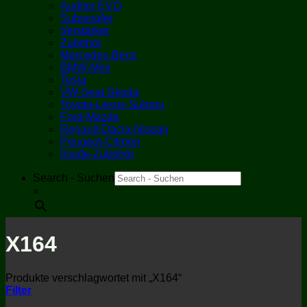
Auditor EVO
Subwoofer
Verstärker
Zubehör
Mercedes-Benz
BMW-Mini
Tesla
VW-Seat-Skoda
Toyota-Lexus-Subaru
Ford-Mazda
Renault-Dacia-Nissan
Peugeot-Citroen
Inside-Zubehör
Search - Suchen
×
X164
Produkte verschlagwortet mit „X164“
Filter