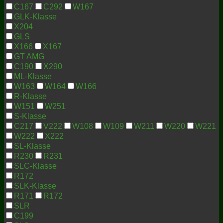
C167
C292
W167
GLK-Klasse
X204
GLS
X166
X167
GT AMG
C190
X290
ML-Klasse
W163
W164
W166
R-Klasse
W151
W251
S-Klasse
C217
V222
W108
W109
W211
W220
W221
W222
X222
SL-Klasse
R230
R231
SLC-Klasse
R172
SLK-Klasse
R171
R172
SLR
C199