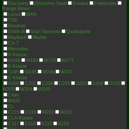
Discovery
Discovery Sport
Evoque
Freelander
Range Rover
Lexus
MAN
TGE
Maserati
Ghibli III
Gran Tourismo
Quatroporte
Maybach
Mazda
CX-7
Mercedes
A-Klasse
W168
W169
W176
W177
B-Klasse
T245
W245
W246
W247
C-Klasse
A205
C202
C204
C205
S203
S204
S205
W203
W204
W205
Citan
W420
CL
C215
C216
W203
W216
CLA-Klasse
C117
C118
X117
X118