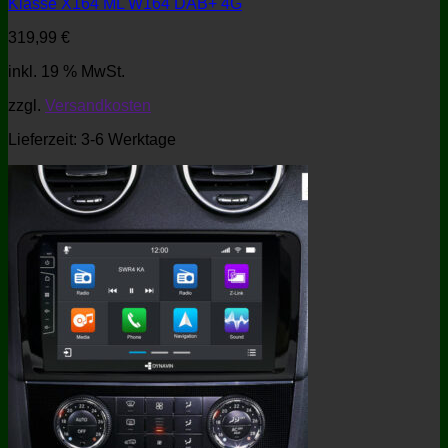
Klasse X164 ML W164 DAB+ 4G
319,99
€
inkl. 19 % MwSt.
zzgl.
Versandkosten
Lieferzeit:
3-6 Werktage