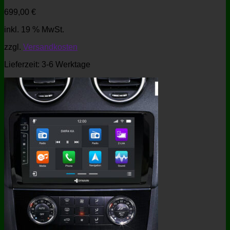
699,00
€
inkl. 19 % MwSt.
zzgl.
Versandkosten
Lieferzeit:
3-6 Werktage