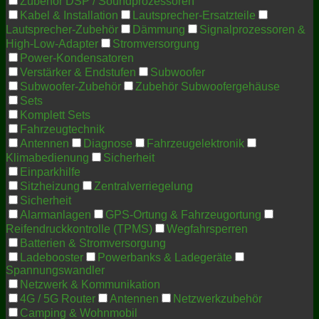
Zubehör DSP / Soundprozessoren
Kabel & Installation
Lautsprecher-Ersatzteile
Lautsprecher-Zubehör
Dämmung
Signalprozessoren &
High-Low-Adapter
Stromversorgung
Power-Kondensatoren
Verstärker & Endstufen
Subwoofer
Subwoofer-Zubehör
Zubehör Subwoofergehäuse
Sets
Komplett Sets
Fahrzeugtechnik
Antennen
Diagnose
Fahrzeugelektronik
Klimabedienung
Sicherheit
Einparkhilfe
Sitzheizung
Zentralverriegelung
Sicherheit
Alarmanlagen
GPS-Ortung & Fahrzeugortung
Reifendruckkontrolle (TPMS)
Wegfahrsperren
Batterien & Stromversorgung
Ladebooster
Powerbanks & Ladegeräte
Spannungswandler
Netzwerk & Kommunikation
4G / 5G Router
Antennen
Netzwerkzubehör
Camping & Wohnmobil