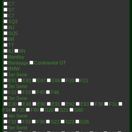
C7
S7
C7
SQ3
8U
SQ5
8R
TT
8J
8N
Bentley
Bentayga
Continental GT
BMW
1er Serie
E81
E82
E87
E88
F20
F21
2er Serie
F22
F23
F45
F46
3er Serie
E30
E46
E90
E91
E92
E93
F30
F31
F34
F35
F80
G20
G21
G80
4er Serie
F32
F33
F36
G22
G23
G26
5er Serie