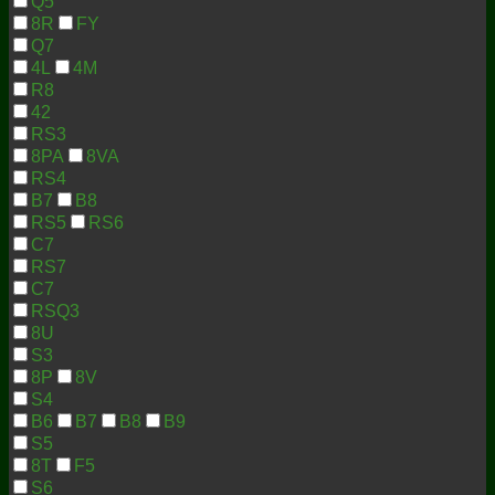
Q5
8R
FY
Q7
4L
4M
R8
42
RS3
8PA
8VA
RS4
B7
B8
RS5
RS6
C7
RS7
C7
RSQ3
8U
S3
8P
8V
S4
B6
B7
B8
B9
S5
8T
F5
S6