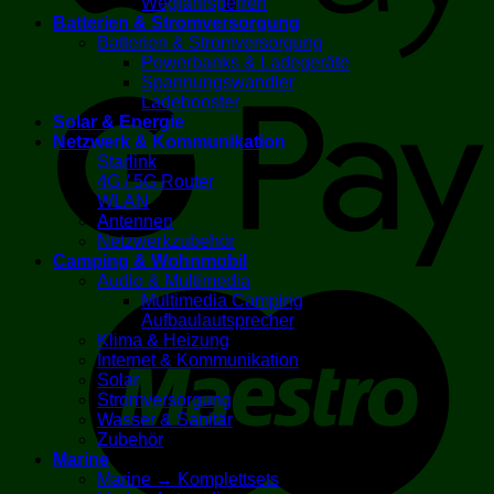
Wegfahrsperren
Batterien & Stromversorgung
Batterien & Stromversorgung
Powerbanks & Ladegeräte
G
Spannungswandler
Ladebooster
Solar & Energie
Netzwerk & Kommunikation
Starlink
4G / 5G Router
WLAN
Antennen
Netzwerkzubehör
Camping & Wohnmobil
Audio & Multimedia
M
Multimedia Camping
Aufbaulautsprecher
Klima & Heizung
Internet & Kommunikation
Solar
Stromversorgung
Wasser & Sanitär
Zubehör
Marine
Marine → Komplettsets