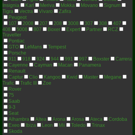
Insignia
Karl
Meriva
Mokka
Movano
Signum
Tigra
Vectra
Vivaro
Zafira
Peugeot
107
2008
207
208
3008
307
308
407
408
5008
807
Boxer
Expert
Partner
RCZ
Traveller
Pontiac
GTO
LeMans
Tempest
Porsche
911
918
924
944
991
997
Boxster
Carrera
Cayenne
Cayman
Macan
Panamera
Renault
Captur
Clio
Kangoo
Kwid
Master
Megane
Trafic
Trafic III
Zoe
Rover
75
Saab
9-3
Seat
Alhambra
Altea
Arona
Arosa
Ateca
Cordoba
Exeo
Ibiza
Leon
Mii
Toledo
Trinax
Skoda