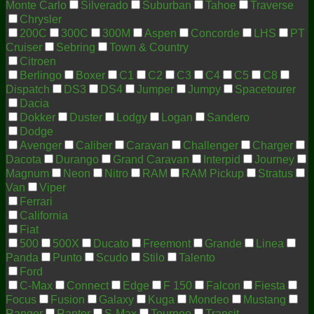
Monte Carlo
Silverado
Suburban
Tahoe
Traverse
Chrysler
200C
300C
300M
Aspen
Concorde
LHS
PT
Cruiser
Sebring
Town & Country
Citroen
Berlingo
Boxer
C1
C2
C3
C4
C5
C8
Dispatch
DS3
DS4
Jumper
Jumpy
Spacetourer
Dacia
Dokker
Duster
Lodgy
Logan
Sandero
Dodge
Avenger
Caliber
Caravan
Challenger
Charger
Dacota
Durango
Grand Caravan
Interpid
Journey
Magnum
Neon
Nitro
RAM
RAM Pickup
Stratus
Van
Viper
Ferrari
California
Fiat
500
500X
Ducato
Freemont
Grande
Linea
Panda
Punto
Scudo
Stilo
Talento
Ford
C-Max
Connect
Edge
F 150
Falcon
Fiesta
Focus
Fusion
Galaxy
Kuga
Mondeo
Mustang
Ranger
Raptor
S-Max
Tourneo
Transit