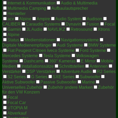
Internet & Kommunikation
Audio & Multimedia
Multimedia Camping
Aufbaulautsprecher
Hersteller
acv
Alpine
Ampire
Audio System
Audison
CALIBER
Caraudio Systems
Dynavin
Fusion
Focal
Garmin
JL Audio
NAVLIKZ
Retrosound
Xtrons
Alpine
Status
Medienstationen
Navigationssysteme
Digitale Medienempfänger
Audi Systeme
BMW Systeme
Fiat Peugeot Citroen Iveco Systeme
Ford Systeme
Mercedes Systeme
Tesla Systeme
Volkswagen
Systeme
Dashcams
360° Kameras
E Mirror
Mobile
Medien
Installationssätze
Schnittstellen
Antennen
Verstärker
DSP Verstärker
Adventure Audio
R2 Series
S2 Series
G Series
SXE Series
Subwoofer
Aktive Subwoofer
Passive Subwoofer
Marine
Universelles Zubehör
Zubehör andere Marken
Zubehör
für den VW Konzern
Focal
Focal Car
UTOPIA M
Abverkauf