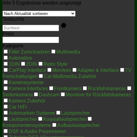
Nach
Alle 5 Ergebnisse werden angezeigt
Aktualität
sortiert
Textsuche
Preis
Kategorie
Filter Zurücksetzen
Multimedia
Autoradios
1DIN
2DIN
Retro Style
CarPlay Interface
Monitore
Adapter & Interface
TV
Freischaltungen
Car Multimedia Zubehör
Kamerasysteme
Kamera Interfaces
Frontkamera
Rückfahrkameras
Seitenkamera
Dashcam
Monitore für Rückfahrkameras
Kamera Zubehör
Car HiFi
Automarken Systeme
Lautsprecher
Lautsprecher
Koaxiallautsprecher
Komponentensysteme
Aufbaulautsprecher
DSP & Audio Prozessoren