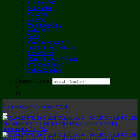
Auditor EVO
Subwoofer
Verstärker
Zubehör
Mercedes-Benz
BMW-Mini
Tesla
VW-Seat-Skoda
Toyota-Lexus-Subaru
Ford-Mazda
Renault-Dacia-Nissan
Peugeot-Citroen
Inside-Zubehör
Search - Suchen
×
Multimedia
/
Autoradios
/
2DIN