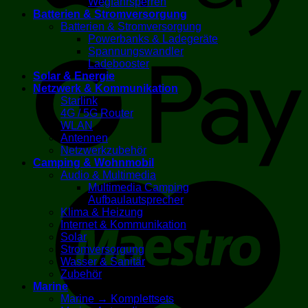
Wegfahrsperren
Batterien & Stromversorgung
Batterien & Stromversorgung
Powerbanks & Ladegeräte
G
Spannungswandler
Ladebooster
Solar & Energie
Netzwerk & Kommunikation
Starlink
4G / 5G Router
WLAN
Antennen
Netzwerkzubehör
Camping & Wohnmobil
Audio & Multimedia
M
Multimedia Camping
Aufbaulautsprecher
Klima & Heizung
Internet & Kommunikation
Solar
Stromversorgung
Wasser & Sanitär
Zubehör
Marine
Marine → Komplettsets