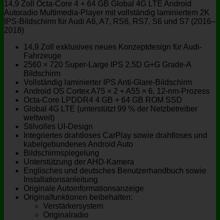
14,9 Zoll Octa-Core 4 + 64 GB Global 4G LTE Android
Autoradio Multimedia-Player mit vollständig laminiertem 2K
IPS-Bildschirm für Audi A6, A7, RS6, RS7, S6 und S7 (2016–
2018)
14,9 Zoll exklusives neues Konzeptdesign für Audi-
Fahrzeuge
2560 × 720 Super-Large IPS 2.5D G+G Grade-A
Bildschirm
Vollständig laminierter IPS Anti-Glare-Bildschirm
Android OS Cortex A75 × 2 + A55 × 6, 12-nm-Prozess
Octa-Core LPDDR4 4 GB + 64 GB ROM SSD
Global 4G LTE (unterstützt 99 % der Netzbetreiber
weltweit)
Stilvolles UI-Design
Integriertes drahtloses CarPlay sowie drahtloses und
kabelgebundenes Android Auto
Bildschirmspiegelung
Unterstützung der AHD-Kamera
Englisches und deutsches Benutzerhandbuch sowie
Installationsanleitung
Originale Autoinformationsanzeige
Originalfunktionen beibehalten:
Verstärkersystem
Originalradio