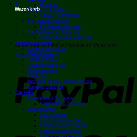
0
Monitore
Warenkorb
Adapter & Interface
Adapter & Interface
TV Freischaltungen
TV Freischaltungen
Car Multimedia Zubehör
Car Multimedia Zubehör
Kamerasysteme
Es befinden sich keine Produkte im Warenkorb.
Kamera Interfaces
360°- Kameras
Zurück zum Shop
Frontkameras
Rückfahrkameras
P
Seitenkamera
Dashcam
Monitore für Rückfahrkameras
Kamera Zubehör
Car HiFi
Automarken Systeme
Automarken Systeme
Lautsprecher
Lautsprecher
Koaxiallautsprecher
Komponentensysteme
V
Aufbaulautsprecher
Aufbaulautsprecher