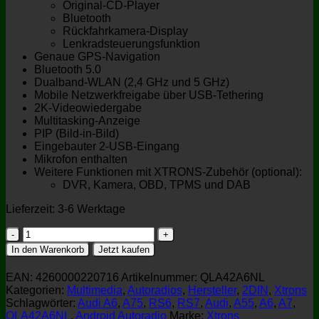
Original-CD-Player
Bluetooth
Rückfahrkamera-Display
Lenkradsteuerungsfunktion
Genaue GPS-Navigation
Bluetooth 5.0
Dualband-WLAN (2,4 GHz und 5 GHz)
Mobile Netzwerkfreigabe über USB-Tethering
2K-Videowiedergabe
Multitasking-Anzeige
PIP (Bild-in-Bild)
Eingebauter 2-USB-Eingang
Mikrofon enthalten
Weitere Funktionen mit XTRONS-Zubehör (optional):
DVR, Kamera, OBD, TPMS und DAB
Lieferzeit:
3-6 Werktage
Xtrons
Android
In den Warenkorb
Jetzt kaufen
Autoradio
14,9
EAN:
4260000220716
Artikelnummer:
QLA42A6NL
Zoll
Kategorien:
Multimedia
,
Autoradios
,
Hersteller
,
2DIN
,
Xtrons
2K
Schlagwörter:
Audi A6
,
A75
,
RS6
,
RS7
,
Audi
,
A55
,
A6
,
A7
,
IPS
QLA42A6NL
,
Android Autoradio
Marke:
Xtrons