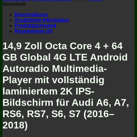
Audi
Warenkorb
A6
A7
Beschreibung
RS6
Zusätzliche Information
RS7
Produktsicherheit
S6
Rezensionen (0)
S7
2016-
14,9 Zoll Octa Core 4 + 64
2018
Menge
GB Global 4G LTE Android
Autoradio Multimedia-
Player mit vollständig
laminiertem 2K IPS-
Bildschirm für Audi A6, A7,
RS6, RS7, S6, S7 (2016–
2018)