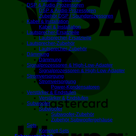
DSP & Audio Prozessoren
DSP & Audio Prozessoren
Zubehör DSP / Soundprozessoren
Kabel & Installation
Kabel & Installation
Lautsprecher-Ersatzteile
Lautsprecher-Ersatzteile
Lautsprecher-Zubehör
Lautsprecher-Zubehör
M
Dämmung
Dämmung
Signalprozessoren & High-Low-Adapter
Signalprozessoren & High-Low-Adapter
Stromversorgung
Stromversorgung
Power-Kondensatoren
Verstärker & Endstufen
Verstärker & Endstufen
Subwoofer
Subwoofer
K
Subwoofer-Zubehör
Zubehör Subwoofergehäuse
Sets
Komplett Sets