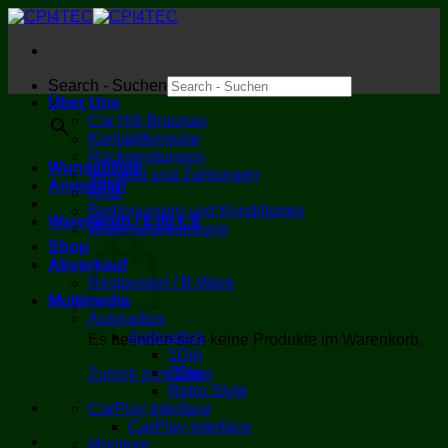
Zum
Inhalt
springen
Search - Suchen
Über Uns
×
Car Hifi Braunau
Kontaktformular
Rücksendungen
Wunschliste
Versand und Zahlungen
Anmelden
AGB
Bedingungen und Konditionen
Warenkorb /
0,00
€
0
Widerrufsbelehrung
Shop
Abverkauf
Restposten / B-Ware
Multimedia
Autoradios
Autoradios
Es befinden sich keine Produkte im Warenkorb.
1Din
2Din
Zurück zum Shop
Retro Style
CarPlay Interface
CarPlay Interface
Monitore