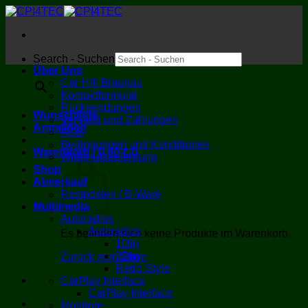
Zum
Inhalt
springen
Search - Suchen
Über Uns
×
Car Hifi Braunau
Kontaktformular
Rücksendungen
Wunschliste
Versand und Zahlungen
Anmelden
AGB
Bedingungen und Konditionen
Warenkorb /
0,00
€
0
Widerrufsbelehrung
Shop
Abverkauf
Restposten / B-Ware
Multimedia
Autoradios
Autoradios
Es befinden sich keine Produkte im Warenkorb.
1Din
2Din
Zurück zum Shop
Retro Style
CarPlay Interface
CarPlay Interface
Monitore