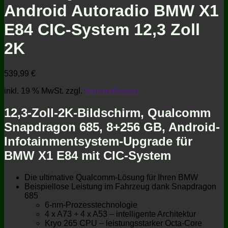
Android Autoradio BMW X1
E84 CIC-System 12,3 Zoll
2K
539,99
€
inkl. 19 % MwSt.
zzgl.
Versandkosten
12,3-Zoll-2K-Bildschirm, Qualcomm
Snapdragon 685, 8+256 GB, Android-
Infotainmentsystem-Upgrade für
BMW X1 E84 mit CIC-System
Die ultimative Qualcomm-Lösung für Ihren BMW
Beispiellose Leistung im Fahrzeug dank Snapdragon
685
6-nm-Prozesstechnologie
4 x A73 + 4 x A53 – intelligente Architektur
Kryo 265 CPU – leistungsstarker Octa-Core