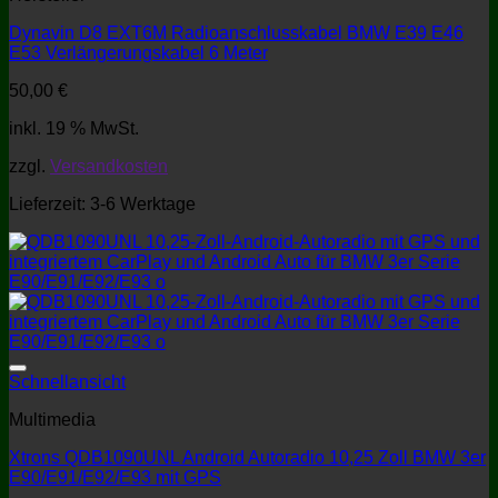
Dynavin D8 EXT6M Radioanschlusskabel BMW E39 E46
E53 Verlängerungskabel 6 Meter
50,00
€
inkl. 19 % MwSt.
zzgl.
Versandkosten
Lieferzeit:
3-6 Werktage
Schnellansicht
Multimedia
Xtrons QDB1090UNL Android Autoradio 10,25 Zoll BMW 3er
E90/E91/E92/E93 mit GPS