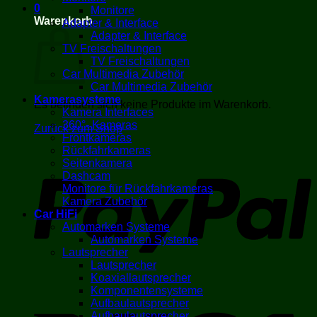
0
Monitore
Warenkorb
Adapter & Interface
Adapter & Interface
TV Freischaltungen
TV Freischaltungen
Car Multimedia Zubehör
Car Multimedia Zubehör
Kamerasysteme
Es befinden sich keine Produkte im Warenkorb.
Kamera Interfaces
360°- Kameras
Zurück zum Shop
Frontkameras
Rückfahrkameras
P
Seitenkamera
Dashcam
Monitore für Rückfahrkameras
Kamera Zubehör
Car HiFi
Automarken Systeme
Automarken Systeme
Lautsprecher
Lautsprecher
Koaxiallautsprecher
Komponentensysteme
V
Aufbaulautsprecher
Aufbaulautsprecher