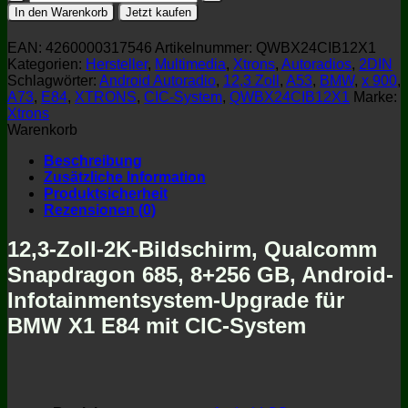
QWBX24CIB12X1
In den Warenkorb
Jetzt kaufen
Android
Autoradio
EAN:
4260000317546
Artikelnummer:
QWBX24CIB12X1
BMW
Kategorien:
Hersteller
,
Multimedia
,
Xtrons
,
Autoradios
,
2DIN
X1
Schlagwörter:
Android Autoradio
,
12,3 Zoll
,
A53
,
BMW
,
x 900
,
E84
A73
,
E84
,
XTRONS
,
CIC-System
,
QWBX24CIB12X1
Marke:
CIC-
Xtrons
System
Warenkorb
12,3
Zoll
Beschreibung
2K
Zusätzliche Information
Menge
Produktsicherheit
Rezensionen (0)
12,3-Zoll-2K-Bildschirm, Qualcomm
Snapdragon 685, 8+256 GB, Android-
Infotainmentsystem-Upgrade für
BMW X1 E84 mit CIC-System