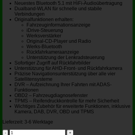
Neuestes Bluetooth 5.1 mit HiFi-Audioübertragung
Dualband-WLAN für schnelle und stabile
Verbindungen
Originalfunktionen erhalten:
Fahrzeuginformationsanzeige
iDrive-Steuerung
Werksverstärker
Original-CD-Player und Radio
Werks-Bluetooth
Rückfahrkameraanzeige
Unterstützung der Lenkradsteuerung
Sofortiger Zugriff auf Rückfahrbilder
Unterstützung für AHD-Front- und Rückfahrkamera
Präzise Navigationsunterstützung über alle vier
Satellitensysteme
DVR – Aufzeichnung Ihrer Fahrten mit ADAS-
Funktionen
OBD2 – Fahrzeugdiagnosefenster
TPMS – Reifendruckkontrolle für mehr Sicherheit
Wichtiges Zubehör für erweiterte Funktionen, inklusive
Kamera, DAB, DVR, OBD und TPMS
Lieferzeit:
3-6 Werktage
Xtrons