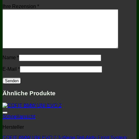
Ihre Rezension
*
Name
*
E-Mail
*
Ähnliche Produkte
Schnellansicht
Hersteller
COFIT BMW UNI EVO 2 3-Wege Teil-Aktiv Front System