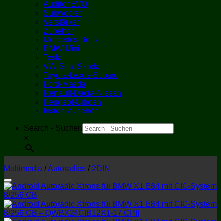
Auditor EVO
Subwoofer
Verstärker
Zubehör
Mercedes-Benz
BMW-Mini
Tesla
VW-Seat-Skoda
Toyota-Lexus-Subaru
Ford-Mazda
Renault-Dacia-Nissan
Peugeot-Citroen
Inside-Zubehör
Search - Suchen
×
Multimedia
/
Autoradios
/
2DIN