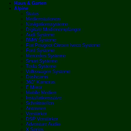
Haus & Garten
Alpine
Status
Medienstationen
Navigationssysteme
Digitale Medienempfänger
Audi Systeme
BMW Systeme
Fiat Peugeot Citroen Iveco Systeme
Ford Systeme
Mercedes Systeme
Smart Systeme
Tesla Systeme
Volkswagen Systeme
Dashcams
360° Kameras
E Mirror
Mobile Medien
Installationssätze
Schnittstellen
Antennen
Verstärker
DSP Verstärker
Adventure Audio
X Series