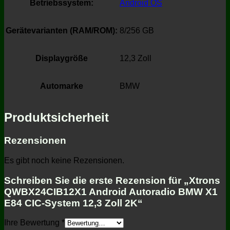
Betriebssystem:
Android OS
Gerätevarianten (RAM/ROM):
8/256 GB
Displaygröße
12,3 Zoll
Automarke
BMW
Produktsicherheit
Rezensionen
Es gibt noch keine Rezensionen.
Schreiben Sie die erste Rezension für „Xtrons
QWBX24CIB12X1 Android Autoradio BMW X1
E84 CIC-System 12,3 Zoll 2K“
Ihre Bewertung
*