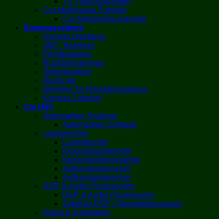
TV Freischaltungen
Car Multimedia Zubehör
Car Multimedia Zubehör
Kamerasysteme
Kamera Interfaces
360°- Kameras
Frontkameras
Rückfahrkameras
Seitenkamera
Dashcam
Monitore für Rückfahrkameras
Kamera Zubehör
Car HiFi
Automarken Systeme
Automarken Systeme
Lautsprecher
Lautsprecher
Koaxiallautsprecher
Komponentensysteme
Aufbaulautsprecher
Aufbaulautsprecher
DSP & Audio Prozessoren
DSP & Audio Prozessoren
Zubehör DSP / Soundprozessoren
Kabel & Installation