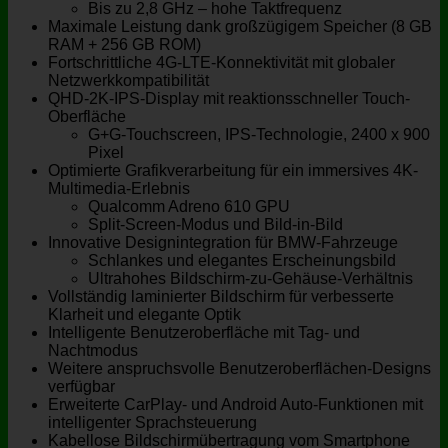
Bis zu 2,8 GHz – hohe Taktfrequenz
Maximale Leistung dank großzügigem Speicher (8 GB
RAM + 256 GB ROM)
Fortschrittliche 4G-LTE-Konnektivität mit globaler
Netzwerkkompatibilität
QHD-2K-IPS-Display mit reaktionsschneller Touch-
Oberfläche
G+G-Touchscreen, IPS-Technologie, 2400 x 900
Pixel
Optimierte Grafikverarbeitung für ein immersives 4K-
Multimedia-Erlebnis
Qualcomm Adreno 610 GPU
Split-Screen-Modus und Bild-in-Bild
Innovative Designintegration für BMW-Fahrzeuge
Schlankes und elegantes Erscheinungsbild
Ultrahohes Bildschirm-zu-Gehäuse-Verhältnis
Vollständig laminierter Bildschirm für verbesserte
Klarheit und elegante Optik
Intelligente Benutzeroberfläche mit Tag- und
Nachtmodus
Weitere anspruchsvolle Benutzeroberflächen-Designs
verfügbar
Erweiterte CarPlay- und Android Auto-Funktionen mit
intelligenter Sprachsteuerung
Kabellose Bildschirmübertragung vom Smartphone