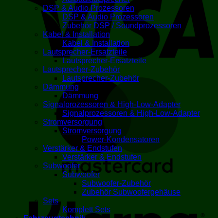
DSP & Audio Prozessoren
DSP & Audio Prozessoren
Zubehör DSP / Soundprozessoren
Kabel & Installation
Kabel & Installation
Lautsprecher-Ersatzteile
Lautsprecher-Ersatzteile
Lautsprecher-Zubehör
Lautsprecher-Zubehör
M
Dämmung
Dämmung
Signalprozessoren & High-Low-Adapter
Signalprozessoren & High-Low-Adapter
Stromversorgung
Stromversorgung
Power-Kondensatoren
Verstärker & Endstufen
Verstärker & Endstufen
Subwoofer
Subwoofer
K
Subwoofer-Zubehör
Zubehör Subwoofergehäuse
Sets
Komplett Sets