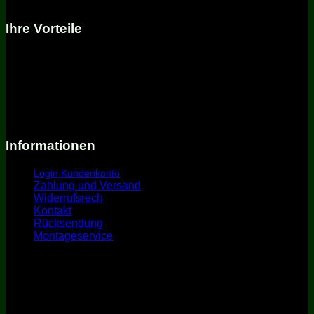
Ihre Vorteile
Kompetente Beratung
Telefonische Hotline
Schneller Versand
Umfassender Service
Versandkostenfrei ab 99€ innerhalb Deutschland und
Österreich
Informationen
Login Kundenkonto
Zahlung und Versand
Widerrufsrech
t
Kontakt
Rücksendung
Montageservice