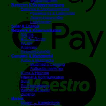
Wegfahrsperren
Batterien & Stromversorgung
Batterien & Stromversorgung
Powerbanks & Ladegeräte
G
Spannungswandler
Ladebooster
Solar & Energie
Netzwerk & Kommunikation
Starlink
4G / 5G Router
WLAN
Antennen
Netzwerkzubehör
Camping & Wohnmobil
Audio & Multimedia
M
Multimedia Camping
Aufbaulautsprecher
Klima & Heizung
Internet & Kommunikation
Solar
Stromversorgung
Wasser & Sanitär
Zubehör
Marine
Marine → Komplettsets