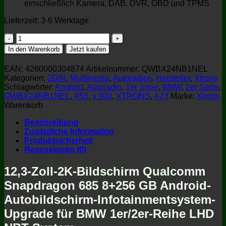
einschließlich Kamera, DAB, DVR, OBD und TPMS
Lieferzeit:
3-6 Werktage
Xtrons
QWBX24NB1NEL
In den Warenkorb
Jetzt kaufen
Android
Autobildschirm
EAN:
4260000304874
Artikelnummer:
QWBX24NB1NEL
12,3
Kategorien:
2DIN
,
Multimedia
,
Autoradios
,
Hersteller
,
Xtrons
Zoll
Schlagwörter:
Android
,
Autoradio
,
1er Serie
,
BMW
,
2er Serie
,
BMW
QWBX24NB1NEL
,
A53
,
x 900
,
XTRONS
,
A73
Marke:
Xtrons
1er/2er
Warenkorb
NBT-
System
Beschreibung
Menge
Zusätzliche Information
Produktsicherheit
Rezensionen (0)
12,3-Zoll-2K-Bildschirm Qualcomm
Snapdragon 685 8+256 GB Android-
Autobildschirm-Infotainmentsystem-
Upgrade für BMW 1er/2er-Reihe LHD