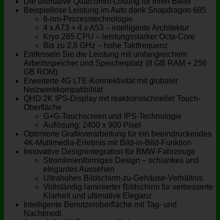
Die ultimative Qualcomm-Lösung für Ihren BMW
Beispiellose Leistung im Auto dank Snapdragon 685
6-nm-Prozesstechnologie
4 x A73 + 4 x A53 – intelligente Architektur
Kryo 265 CPU – leistungsstarker Octa-Core
Bis zu 2,8 GHz – hohe Taktfrequenz
Entfesseln Sie die Leistung mit umfangreichem
Arbeitsspeicher und Speicherplatz (8 GB RAM + 256
GB ROM)
Erweiterte 4G LTE-Konnektivität mit globaler
Netzwerkkompatibilität
QHD 2K IPS-Display mit reaktionsschneller Touch-
Oberfläche
G+G-Touchscreen und IPS-Technologie
Auflösung: 2400 x 900 Pixel
Optimierte Grafikverarbeitung für ein beeindruckendes
4K-Multimedia-Erlebnis mit Bild-in-Bild-Funktion
Innovative Designintegration für BMW-Fahrzeuge
Stromlinienförmiges Design – schlankes und
elegantes Aussehen
Ultrahohes Bildschirm-zu-Gehäuse-Verhältnis
Vollständig laminierter Bildschirm für verbesserte
Klarheit und ultimative Eleganz
Intelligente Benutzeroberfläche mit Tag- und
Nachtmodi