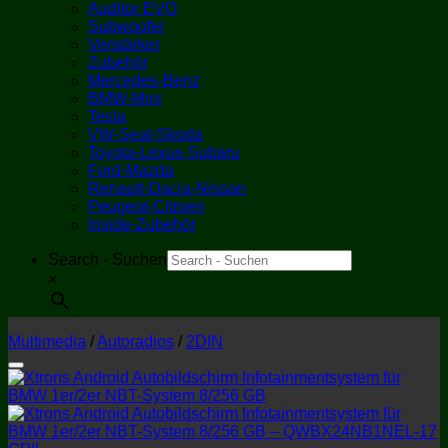
Auditor EVO
Subwoofer
Verstärker
Zubehör
Mercedes-Benz
BMW-Mini
Tesla
VW-Seat-Skoda
Toyota-Lexus-Subaru
Ford-Mazda
Renault-Dacia-Nissan
Peugeot-Citroen
Inside-Zubehör
Search - Suchen
×
Multimedia
/
Autoradios
/
2DIN