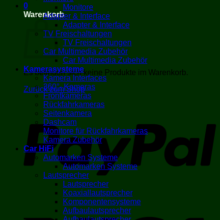
0
Monitore
Warenkorb
Adapter & Interface
Adapter & Interface
TV Freischaltungen
TV Freischaltungen
Car Multimedia Zubehör
Car Multimedia Zubehör
Kamerasysteme
Es befinden sich keine Produkte im Warenkorb.
Kamera Interfaces
360°- Kameras
Zurück zum Shop
Frontkameras
Rückfahrkameras
P
Seitenkamera
Dashcam
Monitore für Rückfahrkameras
Kamera Zubehör
Car HiFi
Automarken Systeme
Automarken Systeme
Lautsprecher
Lautsprecher
Koaxiallautsprecher
Komponentensysteme
V
Aufbaulautsprecher
Aufbaulautsprecher