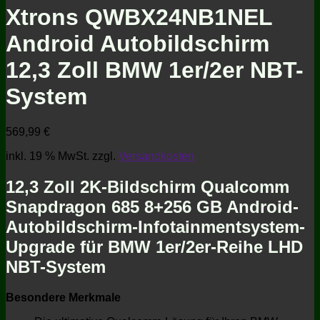
Xtrons QWBX24NB1NEL
Android Autobildschirm
12,3 Zoll BMW 1er/2er NBT-
System
569,99
€
inkl. 19 % MwSt.
zzgl.
Versandkosten
12,3 Zoll 2K-Bildschirm Qualcomm
Snapdragon 685 8+256 GB Android-
Autobildschirm-Infotainmentsystem-
Upgrade für BMW 1er/2er-Reihe LHD
NBT-System
Besondere Merkmale