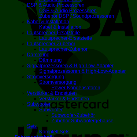
DSP & Audio Prozessoren
DSP & Audio Prozessoren
Zubehör DSP / Soundprozessoren
Kabel & Installation
Kabel & Installation
Lautsprecher-Ersatzteile
Lautsprecher-Ersatzteile
Lautsprecher-Zubehör
Lautsprecher-Zubehör
M
Dämmung
Dämmung
Signalprozessoren & High-Low-Adapter
Signalprozessoren & High-Low-Adapter
Stromversorgung
Stromversorgung
Power-Kondensatoren
Verstärker & Endstufen
Verstärker & Endstufen
Subwoofer
Subwoofer
K
Subwoofer-Zubehör
Zubehör Subwoofergehäuse
Sets
Komplett Sets