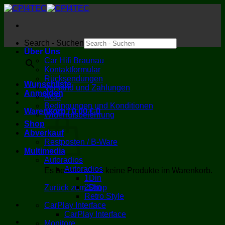
Zum
Inhalt
springen
Search - Suchen
Über Uns
×
Car Hifi Braunau
Kontaktformular
Rücksendungen
Wunschliste
Versand und Zahlungen
Anmelden
AGB
Bedingungen und Konditionen
Warenkorb /
0,00
€
0
Widerrufsbelehrung
Shop
Abverkauf
Restposten / B-Ware
Multimedia
Autoradios
Autoradios
Es befinden sich keine Produkte im Warenkorb.
1Din
2Din
Zurück zum Shop
Retro Style
CarPlay Interface
CarPlay Interface
Monitore