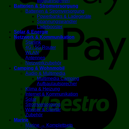
Wegfahrsperren
Batterien & Stromversorgung
Batterien & Stromversorgung
Powerbanks & Ladegeräte
G
Spannungswandler
Ladebooster
Solar & Energie
Netzwerk & Kommunikation
Starlink
4G / 5G Router
WLAN
Antennen
Netzwerkzubehör
Camping & Wohnmobil
Audio & Multimedia
M
Multimedia Camping
Aufbaulautsprecher
Klima & Heizung
Internet & Kommunikation
Solar
Stromversorgung
Wasser & Sanitär
Zubehör
Marine
Marine → Komplettsets